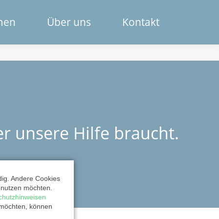
Navigation
men
Über uns
Kontakt
überspring
Das Spendenportal
Die Bank
Das Team
r unsere Hilfe braucht.
Erklärfilme
Registrierung für Institutionen
dig. Andere Cookies
Kontakt
t nutzen möchten.
chutzhinweisen
 möchten, können