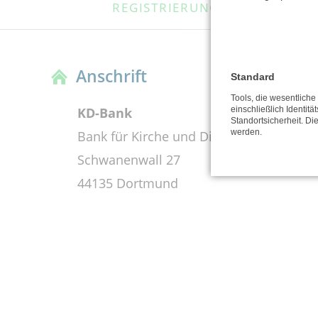
REGISTRIERUNG
FAQ
ÜBERSPRINGEN
Anschrift
Standard
Tools, die wesentlich
KD-Bank
einschließlich Identitä
Standortsicherheit. Di
werden.
Bank für Kirche und Diakonie eG
Schwanenwall 27
44135 Dortmund