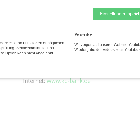
NUTZUNGSBEDINGUNGEN
IMPRESSUM
Einstellungen speich
Kontakt
Youtube
e Services und Funktionen ermöglichen,
Wir zeigen auf unserer Website Youtub
Telefon:
0 23 1 / 58 444-0
tsprüfung, Servicekontinuität und
Wiedergabe der Videos setzt Youtube 
ese Option kann nicht abgelehnt
Telefax: 0 23 1 / 58 444-161
E-Mail:
info@kd-bank.de
Internet:
www.kd-bank.de