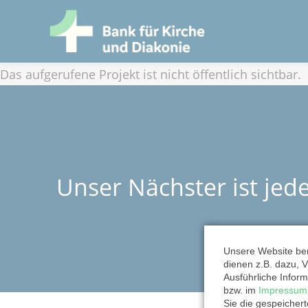
Das aufgerufene Projekt ist nicht öffentlich sichtbar.
Unser Nächster ist jed
Unsere Website ben
dienen z.B. dazu, V
Ausführliche Inform
bzw. im
Impressum
NAVIGATION
Sie die gespeicher