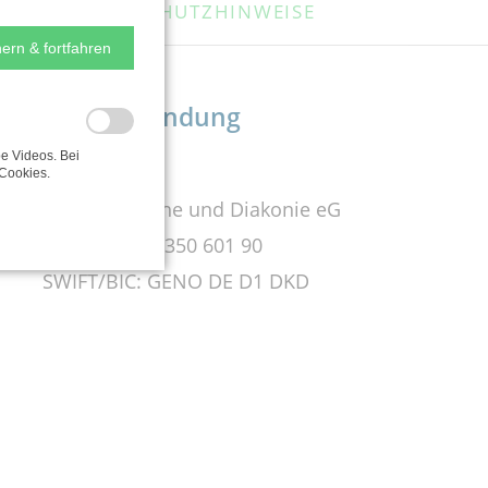
DATENSCHUTZHINWEISE
ern & fortfahren
Bankverbindung
e Videos. Bei
KD-Bank
Cookies.
Bank für Kirche und Diakonie eG
Bankleitzahl: 350 601 90
SWIFT/BIC: GENO DE D1 DKD