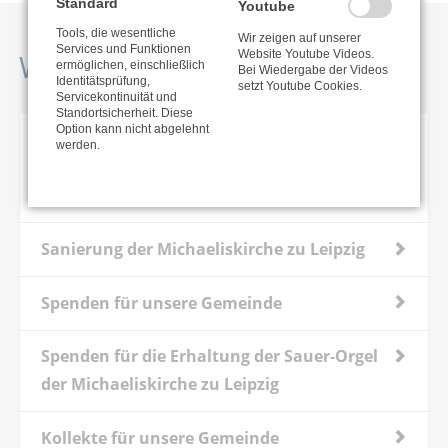
Standard
Youtube
Tools, die wesentliche
Wir zeigen auf unserer
Services und Funktionen
Weitere Projekte
Website Youtube Videos.
ermöglichen, einschließlich
Bei Wiedergabe der Videos
Identitätsprüfung,
setzt Youtube Cookies.
Servicekontinuität und
Standortsicherheit. Diese
Option kann nicht abgelehnt
Spenden für Öffentlichkeitsarbeit &
werden.
Gemeindeblatt der Ev.-Luth. Michaelis-
Friedens-Kirchgemeinde
Sanierung der Michaeliskirche zu Leipzig
Spenden für unsere Gemeinde
Spenden für die Erhaltung der Sauer-Orgel
der Michaeliskirche zu Leipzig
Kollekte für unsere Gemeinde