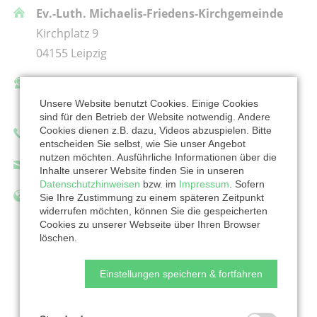
Ev.-Luth. Michaelis-Friedens-Kirchgemeinde
Kirchplatz 9
04155 Leipzig
Ansprechpartner/in:
Martin Findel
Unsere Website benutzt Cookies. Einige Cookies
sind für den Betrieb der Website notwendig. Andere
Cookies dienen z.B. dazu, Videos abzuspielen. Bitte
Telefon: 03415645509
entscheiden Sie selbst, wie Sie unser Angebot
nutzen möchten. Ausführliche Informationen über die
martin.findel@evlks.de
Inhalte unserer Website finden Sie in unseren
Datenschutzhinweisen
bzw. im
Impressum
. Sofern
https://www.michaelis-friedens.de
Sie Ihre Zustimmung zu einem späteren Zeitpunkt
widerrufen möchten, können Sie die gespeicherten
Cookies zu unserer Webseite über Ihren Browser
löschen.
Zur Organisation
Einstellungen speichern & fortfahren