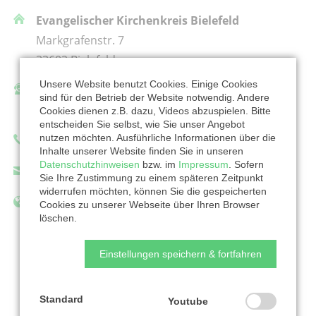
Evangelischer Kirchenkreis Bielefeld
Markgrafenstr. 7
33602 Bielefeld
Unsere Website benutzt Cookies. Einige Cookies
Ansprechpartner/in:
sind für den Betrieb der Website notwendig. Andere
Karin Lammers-Nehrkorn
Cookies dienen z.B. dazu, Videos abzuspielen. Bitte
entscheiden Sie selbst, wie Sie unser Angebot
nutzen möchten. Ausführliche Informationen über die
Telefon: +495215837191
Inhalte unserer Website finden Sie in unseren
Datenschutzhinweisen
bzw. im
Impressum
. Sofern
karin.lammers-nehrkorn@kirche-bielefeld.de
Sie Ihre Zustimmung zu einem späteren Zeitpunkt
widerrufen möchten, können Sie die gespeicherten
https://www.kirche-bielefeld.de/
Cookies zu unserer Webseite über Ihren Browser
löschen.
Einstellungen speichern & fortfahren
Zur Organisation
Standard
Youtube