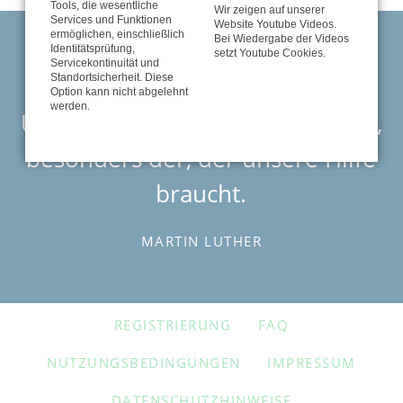
Tools, die wesentliche
Wir zeigen auf unserer
Services und Funktionen
Website Youtube Videos.
ermöglichen, einschließlich
Bei Wiedergabe der Videos
Identitätsprüfung,
setzt Youtube Cookies.
Servicekontinuität und
Standortsicherheit. Diese
Option kann nicht abgelehnt
werden.
Unser Nächster ist jeder Mensch,
besonders der, der unsere Hilfe
braucht.
MARTIN LUTHER
NAVIGATION
REGISTRIERUNG
FAQ
ÜBERSPRINGEN
NUTZUNGSBEDINGUNGEN
IMPRESSUM
DATENSCHUTZHINWEISE