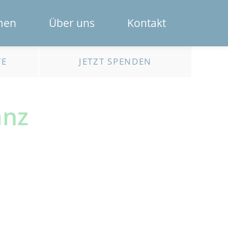
Navigation
men
Über uns
Kontakt
überspring
Das Spendenportal
TE
JETZT SPENDEN
Die Bank
änz
Das Team
Erklärfilme
Registrierung für Institutionen
Kontakt