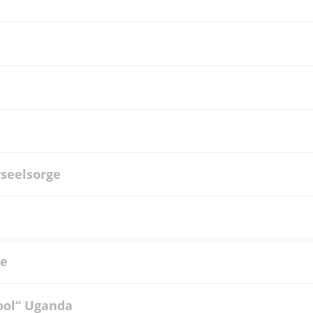
rseelsorge
te
ool“ Uganda