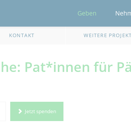
Geben
Neh
KONTAKT
WEITERE PROJEK
he: Pat*innen für P
Jetzt spenden