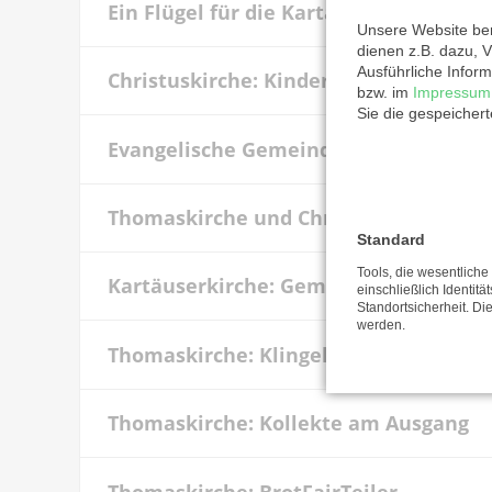
Ein Flügel für die Kartäuserkirche
Unsere Website ben
dienen z.B. dazu, V
Ausführliche Inform
Christuskirche: Kinder-Kirchenmusik
bzw. im
Impressum
Sie die gespeicher
Evangelische Gemeinde Köln: Kirchena
Thomaskirche und Christuskirche: Ge
Standard
Tools, die wesentlich
Kartäuserkirche: Gemeindearbeit
einschließlich Identitä
Standortsicherheit. Di
werden.
Thomaskirche: Klingelbeutel-Kollekte
Thomaskirche: Kollekte am Ausgang
Thomaskirche: BrotFairTeiler