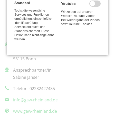
Standard
Youtube
Tools, die wesentliche
Wir zeigen auf unserer
Services und Funktionen
Website Youtube Videos.
ermöglichen, einschließlich
Bei Wiedergabe der Videos
Identitätsprüfung,
setzt Youtube Cookies.
Servicekontinuität und
Standortsicherheit. Diese
Option kann nicht abgelehnt
werden.
GAW Rheinland
Kurfürstenstraße 20a
53115 Bonn
Ansprechpartner/in:
Sabine Janser
Telefon: 02282427485
info@gaw-rheinland.de
www.gaw-rheinland.de