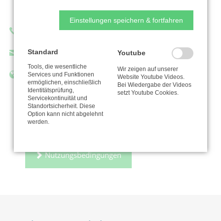
Dorothea Braun
Einstellungen speichern & fortfahren
Telefon: 03414206199
Standard
info@nathanaelgemeinde.de
Youtube
Tools, die wesentliche
Wir zeigen auf unserer
https://www.nathanaelgemeinde.de/
Services und Funktionen
Website Youtube Videos.
ermöglichen, einschließlich
Bei Wiedergabe der Videos
Identitätsprüfung,
setzt Youtube Cookies.
Servicekontinuität und
Standortsicherheit. Diese
Option kann nicht abgelehnt
Zur Organisation
werden.
Nutzungsbedingungen