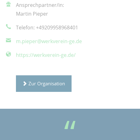
Ansprechpartner/in:
Martin Pieper
Telefon: +49209958968401
m.pieper@werkverein-ge.de
https://werkverein-ge.de/
Zur Organisation