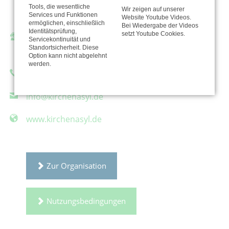
Zossener Str. 65
Tools, die wesentliche
Wir zeigen auf unserer
10961 Berlin
Services und Funktionen
Website Youtube Videos.
ermöglichen, einschließlich
Bei Wiedergabe der Videos
Identitätsprüfung,
setzt Youtube Cookies.
Ansprechpartner/in:
Servicekontinuität und
Standortsicherheit. Diese
Genia Schenke
Option kann nicht abgelehnt
werden.
Telefon: 03025898891
info@kirchenasyl.de
www.kirchenasyl.de
Zur Organisation
Nutzungsbedingungen