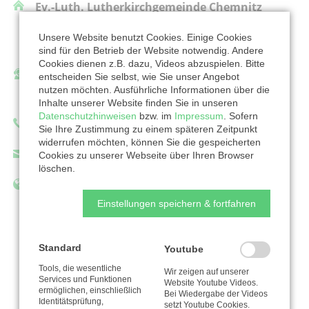
Ev.-Luth. Lutherkirchgemeinde Chemnitz
Altenhainer Str. 26
Unsere Website benutzt Cookies. Einige Cookies
09126 Chemnitz
sind für den Betrieb der Website notwendig. Andere
Cookies dienen z.B. dazu, Videos abzuspielen. Bitte
Ansprechpartner/in:
entscheiden Sie selbst, wie Sie unser Angebot
nutzen möchten. Ausführliche Informationen über die
Frau Judith Armann
Inhalte unserer Website finden Sie in unseren
Datenschutzhinweisen
bzw. im
Impressum
. Sofern
Telefon: 037152039590
Sie Ihre Zustimmung zu einem späteren Zeitpunkt
widerrufen möchten, können Sie die gespeicherten
info@luther-chemnitz.de
Cookies zu unserer Webseite über Ihren Browser
löschen.
www.luther-chemnitz.de
Einstellungen speichern & fortfahren
Zur Organisation
Standard
Youtube
Tools, die wesentliche
Wir zeigen auf unserer
Services und Funktionen
Website Youtube Videos.
ermöglichen, einschließlich
Bei Wiedergabe der Videos
Nutzungsbedingungen
Identitätsprüfung,
setzt Youtube Cookies.