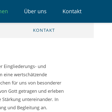
Navigation
men
Über uns
Kontakt
überspring
Das Spendenportal
KONTAKT
Die Bank
Das Team
er Eingliederungs- und
Erklärfilme
em eine wertschätzende
Registrierung für Institutionen
chen für uns von besonderer
 von Gott getragen und erleben
Kontakt
 Stärkung untereinander. In
ung und Begleitung an.