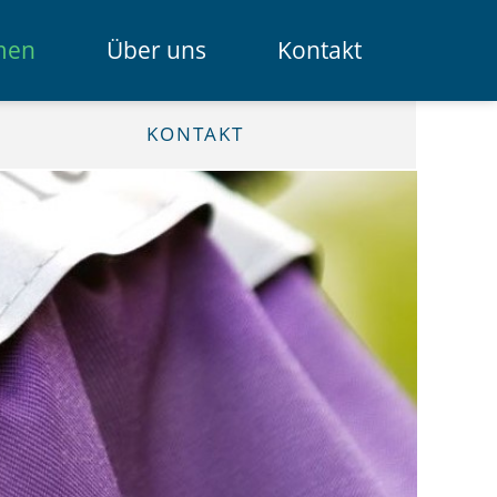
Navigation
men
Über uns
Kontakt
überspring
Das Spendenportal
KONTAKT
Die Bank
Das Team
Erklärfilme
Registrierung für Institutionen
Kontakt