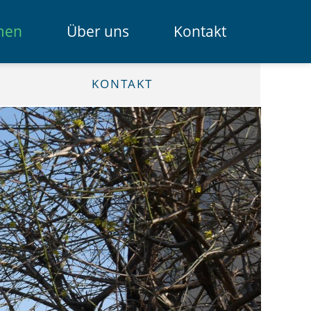
Navigation
men
Über uns
Kontakt
überspring
Das Spendenportal
KONTAKT
Die Bank
Das Team
Erklärfilme
Registrierung für Institutionen
Kontakt