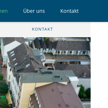
Navigation
men
Über uns
Kontakt
überspring
Das Spendenportal
KONTAKT
Die Bank
Das Team
Erklärfilme
Registrierung für Institutionen
Kontakt