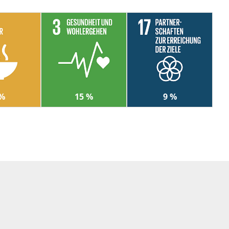
 %
15 %
9 %