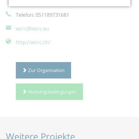
Anna-Lena Krüger
Telefon: 051189731681
wcrc@wcrc.eu
http://wcrc.ch/
Zur Organisation
Nutzungsbedingungen
Weitere Projekte