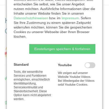
entscheiden Sie selbst, wie Sie unser Angebot
nutzen möchten. Ausführliche Informationen über die
Inhalte unserer Website finden Sie in unseren
Kontaktdaten der
Datenschutzhinweisen
bzw. im
Impressum
. Sofern
Sie Ihre Zustimmung zu einem späteren Zeitpunkt
widerrufen möchten, können Sie die gespeicherten
Organisation
Cookies zu unserer Webseite über Ihren Browser
löschen.
Einstellungen speichern & fortfahren
Standard
Youtube
Tools, die wesentliche
Wir zeigen auf unserer
Services und Funktionen
Website Youtube Videos.
World Communion of Reformed Churches
ermöglichen, einschließlich
Bei Wiedergabe der Videos
Identitätsprüfung,
setzt Youtube Cookies.
Knochenhauerstraße 42
Servicekontinuität und
Standortsicherheit. Diese
30159 Hannover
Option kann nicht abgelehnt
werden.
Ansprechpartner/in: