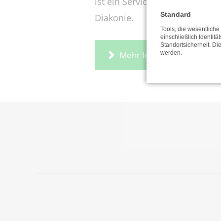
ist ein Service für Kunden der
Standard
Diakonie.
Tools, die wesentlich
einschließlich Identitä
Standortsicherheit. Di
werden.
Mehr Informationen