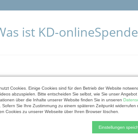
Was ist KD-onlineSpende
neSpende
bringt Spender
utzt Cookies. Einige Cookies sind für den Betrieb der Website notwen
ideos abzuspielen. Bitte entscheiden Sie selbst, wie Sie unser Angebo
zusammen. Es ist ein
ationen über die Inhalte unserer Website finden Sie in unseren
Datens
. Sofern Sie Ihre Zustimmung zu einem späteren Zeitpunkt widerrufen
engünstiges Tool, mit
ten Cookies zu unserer Webseite über Ihren Browser löschen.
onen für ihre Projekte
Einstellungen speich
nen. KD-onlineSpende