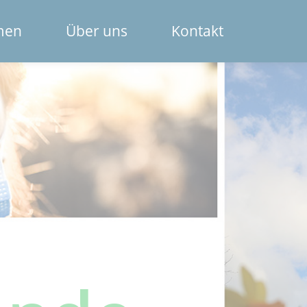
Navigation
men
Über uns
Kontakt
überspring
Das Spendenportal
Die Bank
Das Team
Erklärfilme
Registrierung für Institutionen
Kontakt