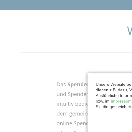
Das
Spendenportal KD-onli
Unsere Website ben
dienen z.B. dazu, V
und Spenden-Organisationen 
Ausführliche Inform
bzw. im
Impressum
intuitiv bedienbares und kost
Sie die gespeicher
dem gemeinnützige Organisati
online Spenden sammeln kön