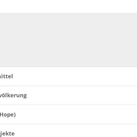
ittel
völkerung
Hope)
jekte