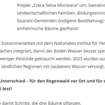
Projekt
„Crece
Selva
Misionera“
um:
Gemein
landwirtschaftlichen
Familien,
Bildungseinri
Guaraní-Gemeinden
(indigene Bevölkerung)
einheimische
Bäume
gepflanzt.
e
Zusammenarbeit
mit
dem
Nationalen
Institut
für
Ye
lächen
integriert,
damit
der
Boden
Wasser
besser
spe
weniger
Pestizide
gebraucht
werden.
2023
wurden
au
n
ländlichen
Regionen
mit
sauberem
Wasser
versorgt.
nterschied – für den Regenwald vor Ort und für d
 bist!
 damit Schritte, die drei Bäume pflanzen.