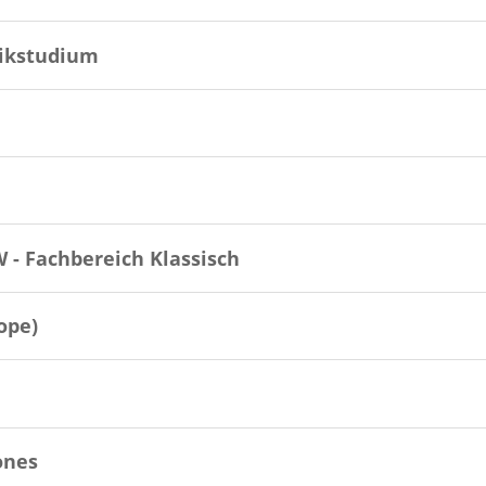
sikstudium
 - Fachbereich Klassisch
ope)
ones