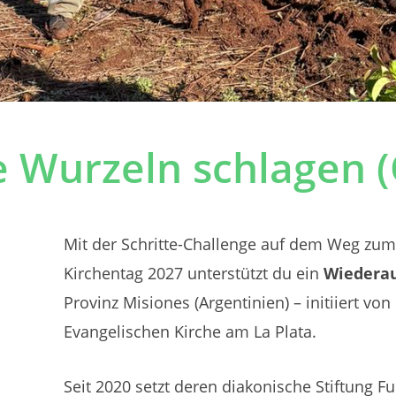
ie Wurzeln schlagen
Mit
der
Schritte-Challenge
auf
dem
Weg
zum
Kirchentag
2027
unterstützt
du
ein
Wiederau
Provinz
Misiones
(Argentinien)
–
initiiert
von
Evangelischen
Kirche
am
La
Plata.
Seit
2020
setzt
deren
diakonische
Stiftung
Fu