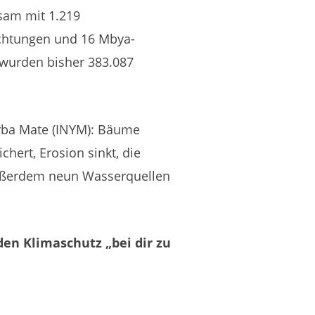
sam
mit
1.219
chtungen
und
16
Mbya-
wurden
bisher
383.087
rba
Mate
(INYM):
Bäume
ichert,
Erosion
sinkt,
die
ßerdem
neun
Wasserquellen
en Klimaschutz „bei dir zu