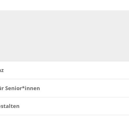
nz
r Senior*innen
stalten