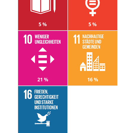
5 %
5 %
21 %
16 %