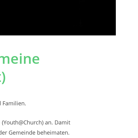
emeine
)
d Familien.
e (Youth@Church) an. Damit
n der Gemeinde beheimaten.