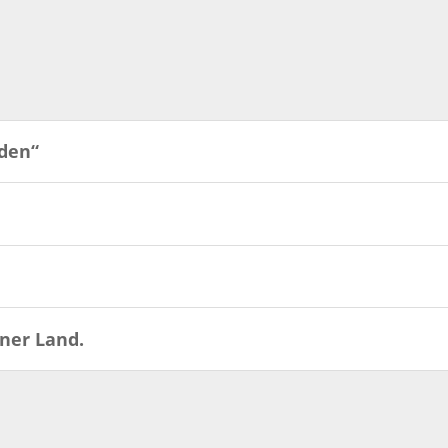
den“
ner Land.