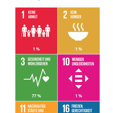
1 %
1 %
77 %
1 %