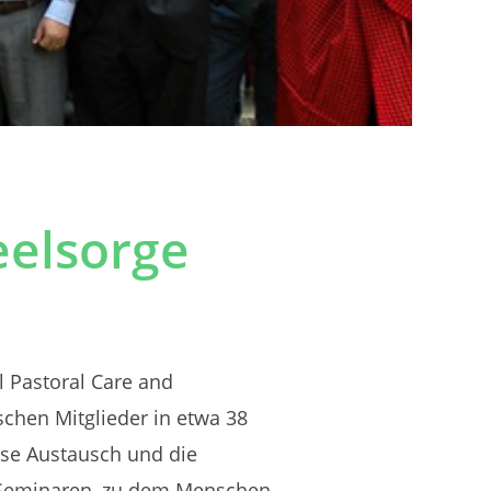
Seelsorge
al Pastoral Care and
schen Mitglieder in etwa 38
iöse Austausch und die
en Seminaren, zu dem Menschen