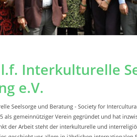
l.f. Interkulturelle 
ng e.V.
relle Seelsorge und Beratung - Society for Intercultur
5 als gemeinnütziger Verein gegründet und hat inzwi
kt der Arbeit steht der interkulturelle und interrelig
Dies geschieht vor allem in jährlichen international