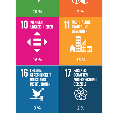
10 %
2 %
16 %
15 %
3 %
2 %