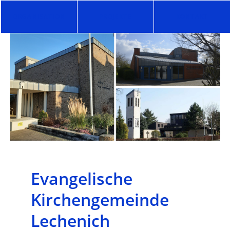
ORGANISATION
PROJEKTE
KONTAKT
Evangelische
Kirchengemeinde
Lechenich